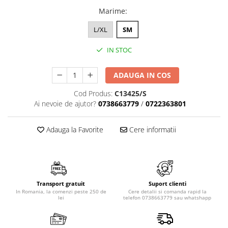
Marime
:
L/XL
SM
IN STOC
ADAUGA IN COS
Cod Produs:
C13425/S
Ai nevoie de ajutor?
0738663779
/
0722363801
Adauga la Favorite
Cere informatii
Transport gratuit
Suport clienti
In Romania, la comenzi peste 250 de
Cere detalii si comanda rapid la
lei
telefon 0738663779 sau whatshapp