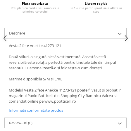
Plata securizata
Livrare rapida
Poti plati cu cardul sau ramburs la
In 1-2 zile pentru produsele aflate in
primirea coletului
stoc
Descriere
Vesta 2 fete Anekke 41273-121
Două stiluri, o singură piesă vestimentară. Această vestă
reversibilă este soluția perfectă pentru ținutele tale din timpul
sezonului. Personalizează-o și folosește-o cum dorești.
Marime disponibila S/M si L/XL
Modelul Vesta 2 fete Anekke 41273-121 poate fi vazut si probat in
magazinul Paolo Botticelli din Shopping City Ramnicu Valcea si
comandat online pe www.pbotticelli.ro
Informatii conformitate produs
Review-uri
(0)