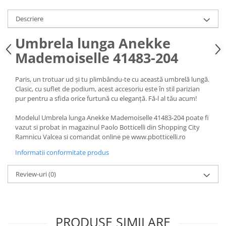
Descriere
Umbrela lunga Anekke
Mademoiselle 41483-204
Paris, un trotuar ud și tu plimbându-te cu această umbrelă lungă.
Clasic, cu suflet de podium, acest accesoriu este în stil parizian
pur pentru a sfida orice furtună cu eleganță. Fă-l al tău acum!
Modelul Umbrela lunga Anekke Mademoiselle 41483-204 poate fi
vazut si probat in magazinul Paolo Botticelli din Shopping City
Ramnicu Valcea si comandat online pe www.pbotticelli.ro
Informatii conformitate produs
Review-uri
(0)
PRODUSE SIMILARE