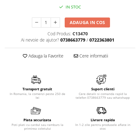
IN STOC
ADAUGA IN COS
Cod Produs:
C13470
Ai nevoie de ajutor?
0738663779
/
0722363801
Adauga la Favorite
Cere informatii
Transport gratuit
Suport clienti
In Romania, la comenzi peste 250 de
Cere detalii si comanda rapid la
lei
telefon 0738663779 sau whatshapp
Plata securizata
Livrare rapida
Poti plati cu cardul sau ramburs la
In 1-2 zile pentru produsele aflate in
primirea coletului
stoc