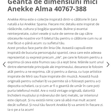
Geanta de dimensiuni mici
Anekke Alma 40767-388
Anekke Alma este o colecție inspirată dintr-o călătorie în țara
natală a lui Anekke: Spania. Fiecare mic detaliu este inspirat de
rădăcinile, cultura și bogăția spaniole. Buline și evantai
reinterpretate, culori vesele și sute de semne de cap către
obiceiurile noastre vor fi biletul tău pentru o călătorie cum nu ai
mai făcut-o până acum: cu sufletul tău.
Acest produs face parte din linia Ole. Această capsulă este
inspirată de bucuria personajului spaniol, ceva care este adesea
reprezentat cu expresii precum „ole”, pe care le folosim pentru a
exprima că ceva este frumos sau că a ieșit bine. Mâinile sunt unul
dintre elementele principale ale imprimeului, deoarece le folosim
atât pentru a ne exprima, cât și pentru a dansa, cu tușe artistice
inspirate de Miró sau fraze inspirate din muzică. Această husă
originală pentru ochelari îți va permite să o folosești pentru a-ți
depozita ochelarii, ca și cum ar fi o geantă de umăr în care poți
purta telefonul mobil. Are o notă vintage originală, datorită
închiderii muștiului și mânerului din lanț metalic, iar interiorul
este căptușit. Și nu există nimic care să aibă mai mult accent
decât sufletul. Și noul tău favorit Anekke îți va aminti în fiecare zi.
Ia-o pe a ta acum!