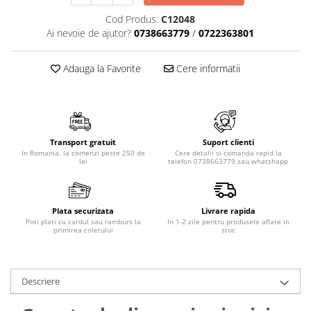
Cod Produs:
C12048
Ai nevoie de ajutor?
0738663779
/
0722363801
Adauga la Favorite
Cere informatii
Transport gratuit
Suport clienti
In Romania, la comenzi peste 250 de
Cere detalii si comanda rapid la
lei
telefon 0738663779 sau whatshapp
Plata securizata
Livrare rapida
Poti plati cu cardul sau ramburs la
In 1-2 zile pentru produsele aflate in
primirea coletului
stoc
Descriere