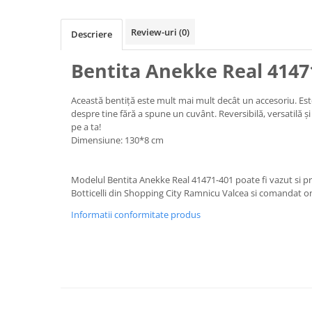
Review-uri
(0)
Descriere
Bentita Anekke Real 4147
Această bentiță este mult mai mult decât un accesoriu. Est
despre tine fără a spune un cuvânt. Reversibilă, versatilă și
pe a ta!
Dimensiune: 130*8 cm
Modelul Bentita Anekke Real 41471-401 poate fi vazut si p
Botticelli din Shopping City Ramnicu Valcea si comandat on
Informatii conformitate produs