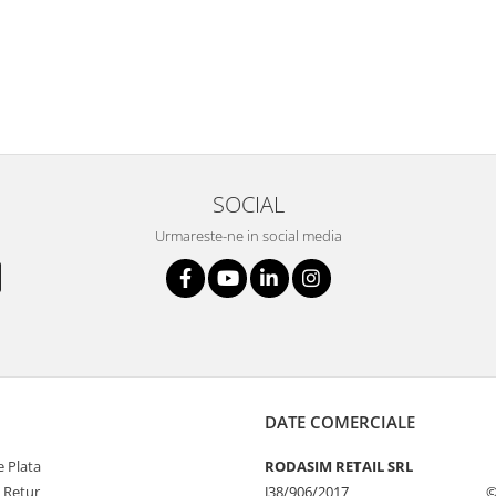
SOCIAL
Urmareste-ne in social media
DATE COMERCIALE
 Plata
RODASIM RETAIL SRL
e Retur
J38/906/2017
©