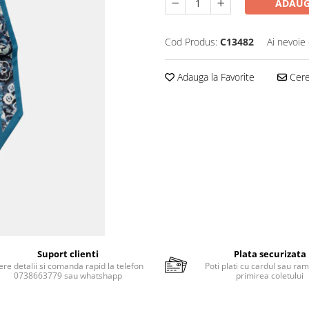
ADAUG
Cod Produs:
C13482
Ai nevoie 
Adauga la Favorite
Cere 
Suport clienti
Plata securizata
ere detalii si comanda rapid la telefon
Poti plati cu cardul sau ram
0738663779 sau whatshapp
primirea coletului