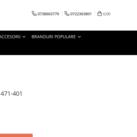
0738663779
0722363801
0,00
ACCESORII
BRANDURI POPULARE
1471-401