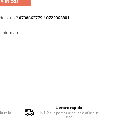
A IN COS
de ajutor?
0738663779
/
0722363801
informatii
Livrare rapida
burs la
In 1-2 zile pentru produsele aflate in
stoc